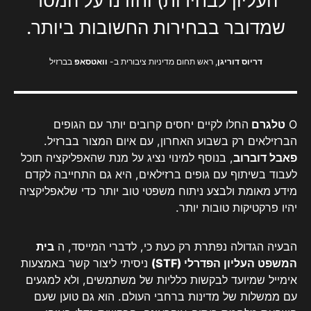
העליון לבחירות) וחזרנו על המסר
שמדובר בבחירות החשובות ביותר.
דריוס דוריגן
, ראש תחום מדיניות ציבורית ב-
וואטסאפ
בברזיל
O
טלגרם
החלו לקיים יחסים קרובים יותר עם הגופים
הברזילאים רק בשבוע האחרון, עם איום המצור בברזיל.
פאבל דוברוב
, בנוסף למינוי נציג על מנת שהאפליקציה תוכל
לעבוד בשיתוף עם גופים ברזילאים, היא גם התחייבה לקדם
מידע מאומת ולבצע ניתוח משפטי טוב יותר כדי שלאפליקציה
יהיו פרקטיקות טובות יותר.
הבעיה הגדולה נפתרת רק כעת כי, לדברי המייסד, ה
בית
המשפט העליון הפדרלי (STF)
ניסיתי ליצור קשר באמצעות
אימייל שמיועד לבקשות כלליות של משתמשים, ולא למגעים
עם ממשלות של מדינות ברחבי העולם. הוא גם טוען שעם