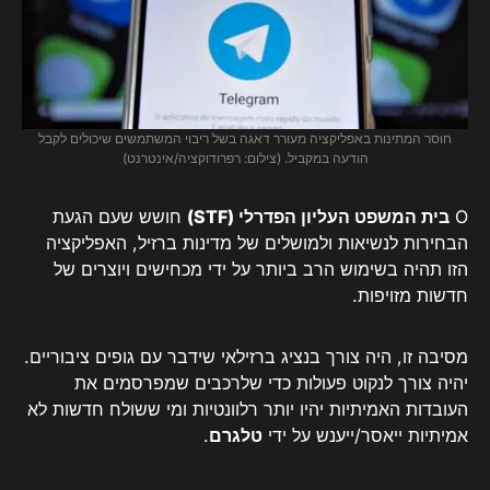
חוסר המתינות באפליקציה מעורר דאגה בשל ריבוי המשתמשים שיכולים לקבל
הודעה במקביל. (צילום: רפרודוקציה/אינטרנט)
O
בית המשפט העליון הפדרלי (STF)
חושש שעם הגעת
הבחירות לנשיאות ולמושלים של מדינות ברזיל, האפליקציה
הזו תהיה בשימוש הרב ביותר על ידי מכחישים ויוצרים של
חדשות מזויפות.
מסיבה זו, היה צורך בנציג ברזילאי שידבר עם גופים ציבוריים.
יהיה צורך לנקוט פעולות כדי שלרכבים שמפרסמים את
העובדות האמיתיות יהיו יותר רלוונטיות ומי ששולח חדשות לא
אמיתיות ייאסר/ייענש על ידי
טלגרם
.