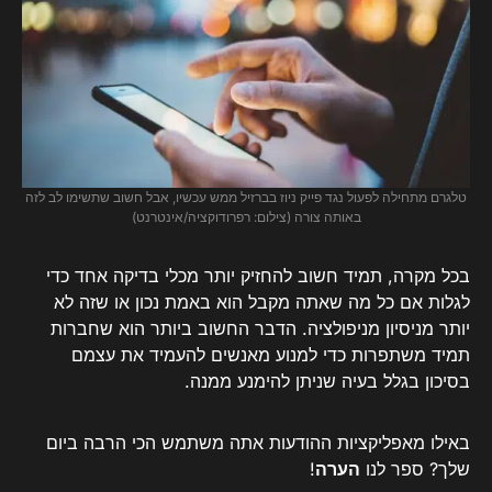
טלגרם מתחילה לפעול נגד פייק ניוז בברזיל ממש עכשיו, אבל חשוב שתשימו לב לזה
באותה צורה (צילום: רפרודוקציה/אינטרנט)
בכל מקרה, תמיד חשוב להחזיק יותר מכלי בדיקה אחד כדי
לגלות אם כל מה שאתה מקבל הוא באמת נכון או שזה לא
יותר מניסיון מניפולציה. הדבר החשוב ביותר הוא שחברות
תמיד משתפרות כדי למנוע מאנשים להעמיד את עצמם
בסיכון בגלל בעיה שניתן להימנע ממנה.
באילו מאפליקציות ההודעות אתה משתמש הכי הרבה ביום
שלך? ספר לנו
הערה
!