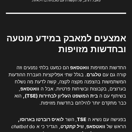
פאבל דורוב, על תקשורת עם סוכנויות ברזילאיות.
אמצעים למאבק במידע מוטעה
ובחדשות מזויפות
החדשות המזויפות
וואטסאפ
הם כמעט בלתי נמנעים וזה
קורה גם עם
טלגרם
. בגלל שתי אפליקציות העברת ההודעות
המשתמשות בהצפנה מקצה לקצה, קשה לדעת מה נשלח
בערוצים, בקבוצות ובשיחות פרטיות. אבל ה
וואטסאפ
,
בשיתוף עם ה
בית המשפט העליון לבחירות (TSE),
הוא
כבר מתקדם יותר להילחם בחדשות מזויפות.
בפגישה עם נשיא ה
TSE
,
השר
לואיס רוברטו בארוסו,
הראש של
וואטסאפ
,
וויל קתקרט
, הגדיר כי א
do
chatbot