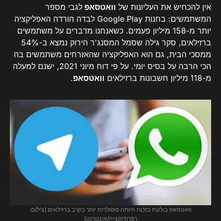
אין להכחיש את העליונות של
וואטסאפ
לגבי מספר
המשתמשים: בחנות Google Play לבדה הורדה האפליקציה
יותר מ-158 מיליון פעמים. כשאנחנו מדברים על משתמשים
ברזילאים, סקר גילה שסמל המסנג'ר הירוק נמצא ב-54%
ממסכי הבית, גם הוא האפליקציה שהאזרחים משתמשים בה
הכי הרבה על בסיס יומי. על פי דוח מיוני 2021, ישנם למעלה
מ-118 מיליון חשבונות ברזילאים
וואטסאפ
.
וואטסאפ בולטת בזכות היותה פופולרית יותר בקרב ברזילאים (צילום:
רפרודוקציה/אינטרנט)