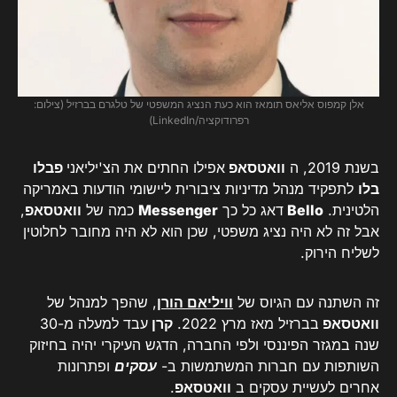
אלן קמפוס אליאס תומאז הוא כעת הנציג המשפטי של טלגרם בברזיל (צילום:
רפרודוקציה/LinkedIn)
בשנת 2019, ה
וואטסאפ
אפילו החתים את הצ'יליאני
פבלו
בלו
לתפקיד מנהל מדיניות ציבורית ליישומי הודעות באמריקה
הלטינית.
Bello
דאג כל כך
Messenger
כמה של
וואטסאפ
,
אבל זה לא היה נציג משפטי, שכן הוא לא היה מחובר לחלוטין
לשליח הירוק.
זה השתנה עם הגיוס של
וויליאם הורן
, שהפך למנהל של
וואטסאפ
בברזיל מאז מרץ 2022.
קרן
עבד למעלה מ-30
שנה במגזר הפיננסי ולפי החברה, הדגש העיקרי יהיה בחיזוק
השותפות עם חברות המשתמשות ב-
עסקים
ופתרונות
אחרים לעשיית עסקים ב
וואטסאפ
.