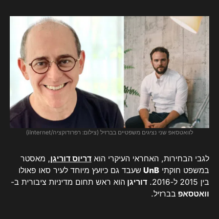
לוואטסאפ שני נציגים משפטיים בברזיל (צילום: רפרודוקציה/iInternet)
לגבי הבחירות, האחראי העיקרי הוא
דריוס דוריגן
,
מאסטר
במשפט חוקתי
UnB
שעבד גם כיועץ מיוחד לעיר סאו פאולו
בין 2015 ל-2016.
דוריגן
הוא ראש תחום מדיניות ציבורית ב-
וואטסאפ
בברזיל.