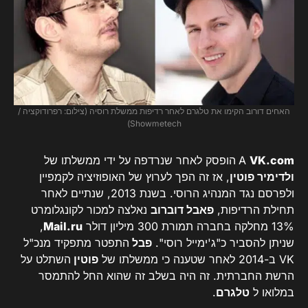
האחים דורוב הקימו את טלגרם לאחר רדיפות ממשלת רוסיה (צילום: רפרודוקציה /
Showmetech)
VK.com
A
הופסק לאחר שנרדפה על ידי ממשלתו של
ולדימיר פוטין
, אז זה הפך לערוץ של האופוזיציה לקמפיין
ולפרסם נגד המנהיג הרוסי. בשנת 2013, שנתיים לאחר
תחילת הרדיפות,
פאבל דוברוב
נאלצה למכור לקונגלומרט
13% מחלקה בחברה תמורת 300 מיליון דולר
Mail.ru
,
שניתן להסביר כ"ג'ימייל רוסי".
פבל
התפטר מתפקיד מנכ"ל
VK ב-2014 לאחר שטענה כי ממשלתו של
פוטין
השתלט על
הרשת החברתית. זה היה בשלב זה שהוא החל להתמסר
במלואו ל
טלגרם
.