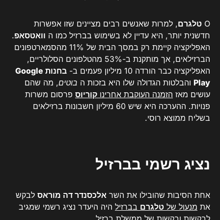
O
טלגרם
, למרות שאנשים רבים מציינים שזו אפשרות
חדשנית יותר, היא עדיין לא בשימוש בברזיל כמו ה
וואטסאפ
.
האפליקציה קיימת רק במסך הבית של 11% מהסמארטפונים
הברזילאים, אך מותקנת ב-53% מהטלפונים הסלולריים,
האפליקציה כבר הורדה 10 מיליון פעמים ב-
בחנות Google
Play
והבלטות הגדולה שלו היא בזכות ה
בוטים
,
מה שהם
עושים מאז
הזמנה העוקבת אחרינו
קוריוס
פרסום משרות
פנויות. ההערכה היא שיש 60 מיליון חשבונות ברזילאים
בשליח ממוצא רוסי.
נציג רשמי בברזיל
אחת הסיבות שהובילו את השר
אלכסנדר דה מוראס
לבקש
את
מנעול של
טלגרם
בברזיל
היה היעדר נציג רשמי שמגיב
לבקשות ובקשות של ממשלת ברזיל.