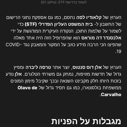
לעמוד בדרישת STF. (צילום: G1)
הערוץ של
קלאודיו לסה
נחסם, כמו גם אספקת נתוני הרישום
של החשבון ל-
בית המשפט העליון הפדרלי (STF)
כדי
לשמור על שלמות התוכן. הנקודה העיקרית המודגשת על ידי
אלכסנדר דה מוראס
הוא שהפרופיל הזה היה אחד מאלה
שהפיצו הכי הרבה מידע כוזב על המקור והמאבק נגד COVID-
19.
הערוץ של
אלן דוס סנטוס
, יוצר אתר
טרסה ליברה
ומפיץ
גדול של חדשות מזויפות, נמחק גם משרתי הטלגרם.
אלן
נודע
בזכות היותו חלק מקבינט השנאה ובכך שקיבל מימון המונים
ממשפחת בולסונארו, כמו גם חסיד גדול של
Olavo de
.
Carvalho
מגבלות על הפניות