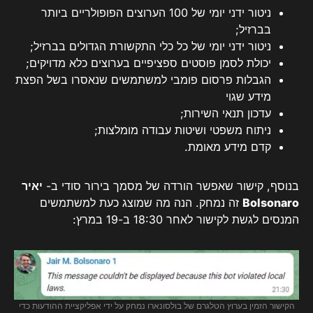
ניטור ידני יומי של 100 הערוצים הפופולריים ביותר
בברזיל;
ניטור ידני יומי של כל כלי התקשורת הגדולים בברזיל;
יכולת לסמן פוסטים ספציפיים בערוצים כלא מדויקים;
הגבלות פרסום פומבי למשתמשים שנאסרו בשל הפצת
מידע שגוי
עדכון תנאי השירות;
ניתוח משפטי ושיטות עבודה מומלצות;
קדם מידע מאומת.
בנוסף, קישור שאפשר הורדה של מסמך בירור סודי ב-
יאיר
Bolsonaro
זה נמחק. הנה מה שמוצג כעת למשתמשים
המנסים לגשת לקישור לאחר 18:30 ב-19 במרץ:
הקישור הזמין בערוץ הטלגרם של בולסונארו נמחק על ידי אפליקציית ההודעות כדי