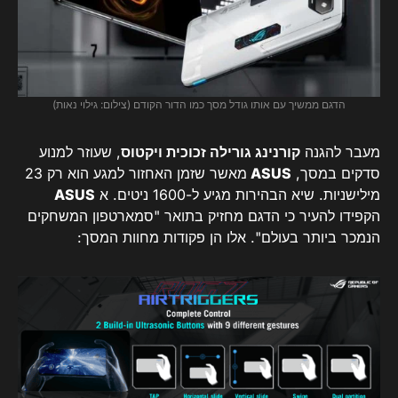
הדגם ממשיך עם אותו גודל מסך כמו הדור הקודם (צילום: גילוי נאות)
מעבר להגנה
קורנינג גורילה זכוכית ויקטוס
, שעוזר למנוע
סדקים במסך,
ASUS
מאשר שזמן האחזור למגע הוא רק 23
מילישניות. שיא הבהירות מגיע ל-1600 ניטים. א
ASUS
הקפידו להעיר כי הדגם מחזיק בתואר "סמארטפון המשחקים
הנמכר ביותר בעולם". אלו הן פקודות מחוות המסך: