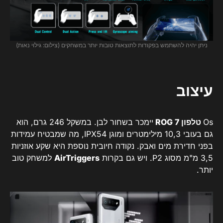
ניתן יהיה להשתמש בפקודות לתוצאות טובות יותר במשחקים (צילום: גילוי נאות)
עיצוב
Os
טלפון ROG 7
יימכר בשחור לבן. במשקל 246 גרם, הוא
גם בעובי 10,3 מילימטרים ומוגן IPX54, מה שמבטיח עמידות
בפני חדירת מים ואבק. נקודה חיובית נוספת היא שקע אוזניות
3,5 מ"מ מסוג P2. ויש גם בקרות
AirTriggers
למשחק טוב
יותר.