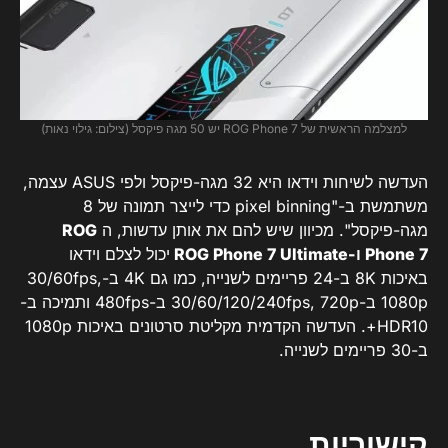
למצלמה הראשית של ROG Phone 7 יש 50 מגה פיקסל (צילום: גילוי נאות)
העדשה לשיחות וידאו היא 32 מגה-פיקסל ולפי ASUS עצמה,
משתמשת ב-"pixel binning כדי לייצר תמונה של 8
מגה-פיקסל". מכיוון שיש להם את אותן עדשות, ה
ROG
Phone 7 ו-ROG Phone 7 Ultimate
יכול לצלם וידאו
באיכות 8K ב-24 פריימים לשנייה, כמו גם 4K ב-30/60fps,
1080p ב-30/60/120/240fps, 720p ב-480fps ותמיכה ב-
HDR10+. העדשה הקדמית מקליטת סרטונים באיכות 1080p
ב-30 פריימים לשנייה.
קישוריות