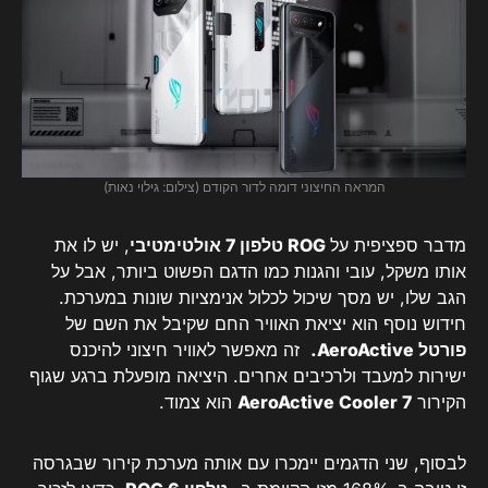
המראה החיצוני דומה לדור הקודם (צילום: גילוי נאות)
מדבר ספציפית על
ROG טלפון 7 אולטימטיבי
, יש לו את
אותו משקל, עובי והגנות כמו הדגם הפשוט ביותר, אבל על
הגב שלו, יש מסך שיכול לכלול אנימציות שונות במערכת.
חידוש נוסף הוא יציאת האוויר החם שקיבל את השם של
פורטל AeroActive.
זה מאפשר לאוויר חיצוני להיכנס
ישירות למעבד ולרכיבים אחרים. היציאה מופעלת ברגע שגוף
הקירור
AeroActive Cooler 7
הוא צמוד.
לבסוף, שני הדגמים יימכרו עם אותה מערכת קירור שבגרסה