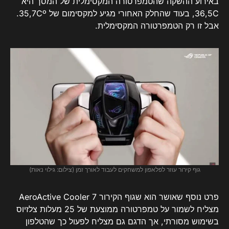
באירוע ההשקה שהטמפרטורה המקסימלית של המסך היא
36,5C, בעוד שהחלק האחורי מגיע למקסימום של 35,7Cº.
אבל זו רק הטמפרטורה המקסימלית.
גוף קירור עוזר לפלאפון למשחקים לעבוד לאורך זמן (צילום: גילוי נאות)
פרט נוסף שאושר הוא שגוף הקירור AeroActive Cooler 7
מצליח לשמור על טמפרטורה ממוצעת של 25 מעלות צלזיוס
בשימוש מסורתי, אך הדגם גם מצליח לפעול כך שהטלפון