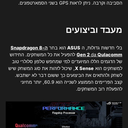
הסביבה וקרבה. ניתן לראות GPS בשני הסמארטפונים.
מעבד וביצועים
בלי חדשות גדולות, ה
ASUS
הוא בחר
ה-Snapdragon 8
Qulacomm
da
Gen 2
להפעיל את כל המשחקים. החידוש
של הדגמים הללו המיועדים למי שמחפש טלפון סלולרי טוב
למשחקים הוא
X Sense
, שיכול לזהות את סוג המשחק שיש
לשחק ולהתאים את הביצועים כך ששום דבר לא ישתבש.
קצב הפריימים הממוצע לשנייה הוא 60.9, יותר מחיוני
להפעלת רוב המשחקים.