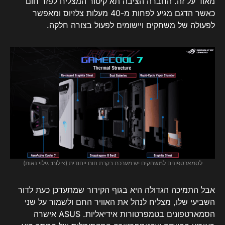
מאוד על זה. החברה הציבה תא קיטור המצליח לפזר חום
כאשר הדגם מגיע לפחות מ-40 מעלות צלזיוס ומאפשר
לפעולה של משחקים ויישומים לפעול בצורה חלקה.
לסמארטפונים למשחקים יש מערכת בקרת חום ייחודית (צילום: גילוי נאות)
אבל התמיכה הגדולה היא בגוף הקירור שמתעדכן כעת לדור
השביעי שלו, מצליח לנהל את האוויר החם ולשמור על שני
הסמארטפונים בטמפרטורות אידיאליות. ASUS אישרה