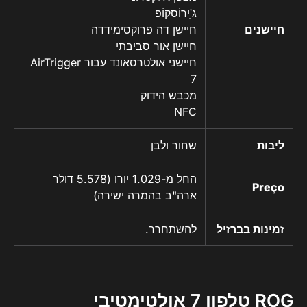
ג'ִירוֹסקוֹפּ
חיישנים
חיישן דה פרוקסימידדה
חיישן אור סביבתי
חיישני אולטרסאונד עבור AirTrigger
7
מכבש הידוק
NFC
ליבות
שחור ולבן
החל מ-1.029 יורו (5.578 דולר
Preço
ארה"ב בהמרה ישירה)
זמינות בברזיל
להשתחרר.
ROG טלפון 7 אולטימטיבי