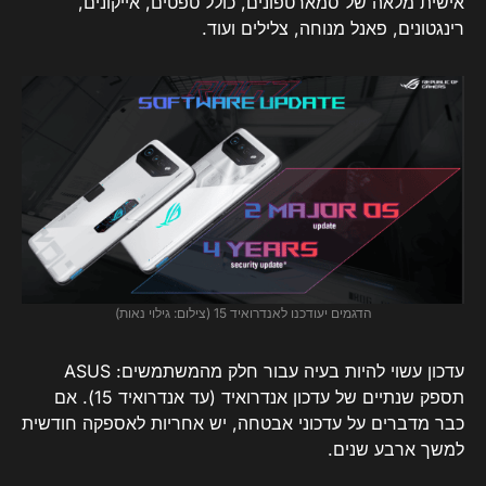
אישית מלאה של סמארטפונים, כולל טפטים, אייקונים,
רינגטונים, פאנל מנוחה, צלילים ועוד.
הדגמים יעודכנו לאנדרואיד 15 (צילום: גילוי נאות)
עדכון עשוי להיות בעיה עבור חלק מהמשתמשים: ASUS
תספק שנתיים של עדכון אנדרואיד (עד אנדרואיד 15). אם
כבר מדברים על עדכוני אבטחה, יש אחריות לאספקה ​​חודשית
למשך ארבע שנים.