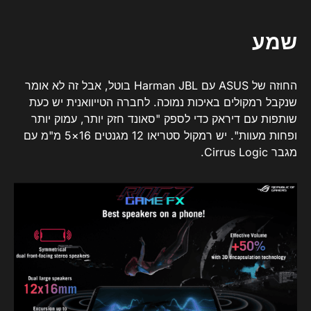
שמע
החוזה של ASUS עם Harman JBL בוטל, אבל זה לא אומר
שנקבל רמקולים באיכות נמוכה. לחברה הטייוואנית יש כעת
שותפות עם דיראק כדי לספק "סאונד חזק יותר, עמוק יותר
ופחות מעוות". יש רמקול סטריאו 12 מגנטים 16×5 מ"מ עם
מגבר Cirrus Logic.