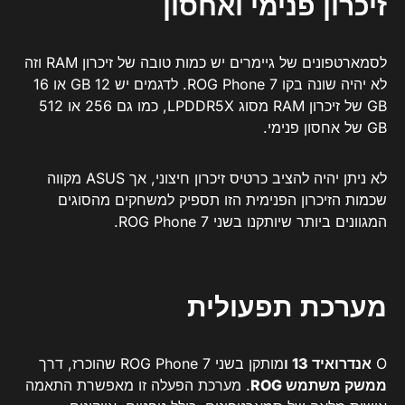
זיכרון פנימי ואחסון
לסמארטפונים של גיימרים יש כמות טובה של זיכרון RAM וזה
לא יהיה שונה בקו ROG Phone 7. לדגמים יש 12 GB או 16
GB של זיכרון RAM מסוג LPDDR5X, כמו גם 256 או 512
GB של אחסון פנימי.
לא ניתן יהיה להציב כרטיס זיכרון חיצוני, אך ASUS מקווה
שכמות הזיכרון הפנימית הזו תספיק למשחקים מהסוגים
המגוונים ביותר שיותקנו בשני ROG Phone 7.
מערכת תפעולית
O
אנדרואיד 13 ו
מותקן בשני ROG Phone 7 שהוכרז, דרך
ממשק משתמש ROG
. מערכת הפעלה זו מאפשרת התאמה