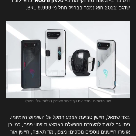
זו טובה ב-168% מזו הקיימת ב-
טלפון ROG 6
. כדאי לזכור
שדגם 2022 הוא
נמכר בברזיל החל מ-BRL 9.999
.
שני הדגמים יימכרו עם גוף קירור מעודכן (צילום: גילוי נאות)
בצד שמאל, חיישן טביעת אצבע המקל על השימוש היומיומי.
ניתן גם לגשת למערכת ההפעלה באמצעות זיהוי פנים, כמו כן
אושרו חיישנים נוספים נוספים: מצפן, מד תאוצה, חיישן אור