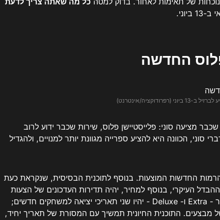
 לנוכחות של תאימות לאחור. בדוק למטה
כל מה שאתה צריך לדעת
ביוני.
לוס החדשה
(רפרודוקציה/אינטרנט)
PS Plu יאחד שני מוצרים שכבר מציעה סוני: פלייסטיישן פלוס, שירות שכבר ידוע לרוב
 בענן. לדברי סוני, הכוונה היא להציע ספרייה מגוונת יותר למנויים, ולהגדיל
 הרמות החדשות המוצעות. בנוסף לתוכנית הבסיסית, שנקראת כעת
ההבדל העיקרי, בנוסף למחיר, יהיה תדירות העדכונים של הצעות
המשחק ב-Playstation Store. בתוכניות היקרות ביותר - Extra ו- Deluxe - יהיו שני תאריכי יציאה למשחקים חדשים;
 מבצעים. התוכנית החיונית תמשיך עם המסורת של תאריך יחיד,