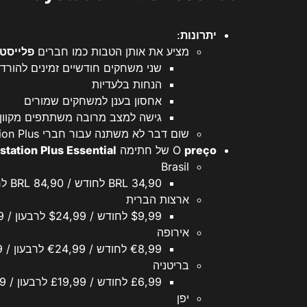
יתרונות
:
מציע את אותן הטבות כמו חברים
פלייסטי
שני משחקים חודשיים זמינים להורד
הנחות בלעדיות
אחסון בענן למשחקים שמורים
גישה למצב מרובה משתתפים מקוון
שום דבר לא משתנה עבור חברי PlayStation Plus הנוכחיים ברמה זו.
preço
O
של חתימה
station Plus Essential
Brasil
BRL 34,90 לחודש / BRL 84,90 לרבעון / BRL 199,90 לשנה
ארצות הברית
$9,99 לחודש / $24,99 לרבעון / $59,99 לשנה
אירופה
€8,99 לחודש / €24,99 לרבעון / €59,99 לשנה
בריטניה
£6,99 לחודש / £19,99 לרבעון / £49,99 לשנה
יפן