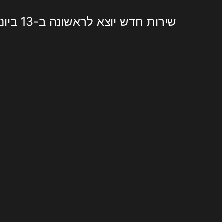
שירות חדש יוצא לראשונה ב-13 ביוני בברזיל ויש לו סדרה של חידושים; לבדוק!