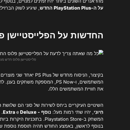
מהז'אנרים השונים ביותר יהיו זמינים למנויים, בנוסף
על ה-PlayStation Plus החדש
, שיגיע לשוק הברזילאי ב-13 
החדשות על הפלייסטיישן פ
פלייסטיישן פלוס חדש מגיע לברזיל ב-13 ביוני 
בקיצור, הניסוח מחדש של s
המשתמשים, ו-PS Now, המספקת משחקים
את חוויית המשתמשים הללו.
השינויים העיקריים ביחס לשירות של סוני הם שלושת
חִיוּנִי
, יהיו שתי רמות מעל:
נוסף - Extra
Deluxe
e
. 
בנוסף לראשון, באמצע החודש תהיה תוספת נוספת של