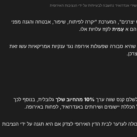
רי אנדרואיד נחשבה לבעייתית על ידי הנציבות האירופית
ש יצרנים", המערכת "יקרה לפיתוח, שיפור, אבטחה והגנה מפני
 הם א
עָמִית
לקזז עלויות אלו.
היא סבורה שפעולות אירופה נגד ענקיות אמריקאיות עשו זאת
רכן.
10% מהחיוב שלך
גלובלית, בנוסף לכך
כללת יישומים ושירותים באנדרואיד, לפחות באירופה.
נה, עדיין יכולה לערער לבית הדין האירופי לצדק אם היא תגנה על ידי הנציבות