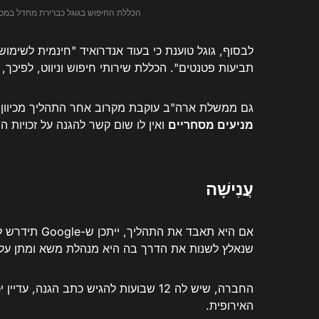
הכללת החיפוש בגוגל כברירת מחדל במכשי
לבסוף, גוגל טוענת כי בעוד אנדרואיד "חינמית לשימו
תביעות פטנטים". הכללת שירותי חיפוש וניווט, לפיכך,
גם ממשלת ארה"ב עוקבת מקרוב אחר התהליך מכיוון ש
מניעים מסחריים
ואין לו שום קשר להגנה על זכויות הצ
עֲנִישָׁה
אם היא תאבד את התהליך, ייתכן ש-Google תידרש לשלם קנס שווה ערך
שנאלץ לשנות את הדרך בה היא מנהלת משא ומתן על ה
החברה, שיש לה 12 שבועות להגיש כתב הג
האירופית.