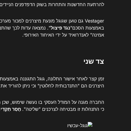
להרתעת החדשנות והתחרות בשוק הדפדפנים הניידים.
Vestager גם טוען שגוגל מונעת מיצרנים למכור מערכות הפעלה אחרות המבוססות על אנדרואיד (המכונה "
באמצעות הסכם"
נגד פיצול
". נמצאה עדות לכך שהתנ
אמינה" לאנדרואיד על ידי האיחוד האירופי.
צד שני
זמן קצר לאחר אישור התלונה, גוגל התגוננה באמצעו
היצרנים הם "התנדבותית לחלוטין" וכי ניתן להוריד את
החברה מגנה על המודל העסקי בו נעשה שימוש, שכן הוא
כי התנהלות זו מבטיחה לצרכנים "שליטה".
חֲסַר תַקְדִי