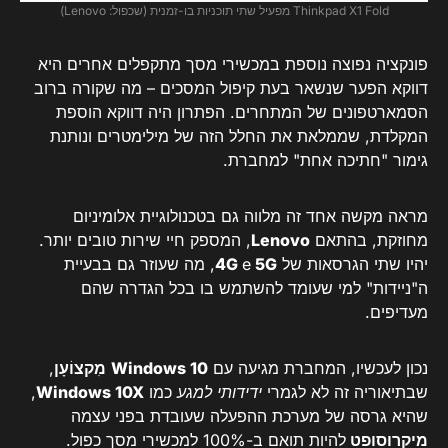
Thinkpad X1 Fold מפעיל שתי תוכניות בו-זמנית (שכפול: Lenovo)
פונקציה נפוצה נוספת במכשירי מסך מתקפלים אחרים היא
דווקא הפער שנשאר בעת קיפול המסכים – מה שקורה ברוב
הסמארטפונים של המתחרים. הפתרון היה דווקא הוספת
המקלדת, שממלאת את החלל הזה של מילימטרים ונותנת
גימור "חתיכה אחת" למחברת.
מראה מקשה אחד זה מלווה גם בטכנולוגיית אלומיניום
מחוזקת, בהתאם
Lenovo
, המספק חיי שירות טובים יותר.
יהיו שתי הגרסאות של
5G
e
4G
, מה שעוזר גם בבעיית
ה"ניידות" למי שעומד להשתמש בו בכל הגדרה שהם
מעדיפים.
נכון לעכשיו, המחברת מגיעה עם
Windows 10
מִקצוֹעָן
,
שבתיאוריה זה לא לגמרי
ידידותי למגע
כמו
Windows 10X
,
שהיא גרסה של מערכת ההפעלה שעובדת בפני עצמה
מיקרוסופט
להיות תואם ב-100% למכשירי מסך כפול.