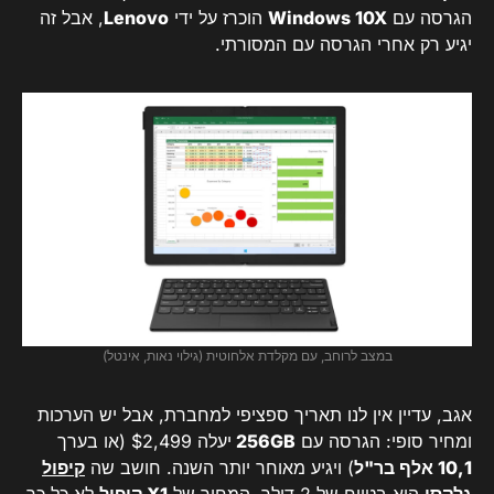
הגרסה עם
Windows 10X
הוכרז על ידי
Lenovo
, אבל זה
יגיע רק אחרי הגרסה עם המסורתי.
במצב לרוחב, עם מקלדת אלחוטית (גילוי נאות, אינטל)
אגב, עדיין אין לנו תאריך ספציפי למחברת, אבל יש הערכות
ומחיר סופי: הגרסה עם
256GB
יעלה $2,499 (או בערך
10,1 אלף בר"ל
) ויגיע מאוחר יותר השנה. חושב שה
קיפול
גלקסי
הוא בטווח של 2 דולר, המחיר של
X1 קיפול
לא כל כך