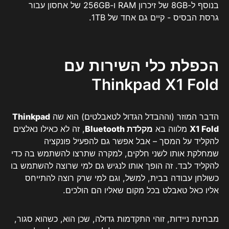
בנוסף ל-8GB של זיכרון RAM ו-256GB של אחסון עבור
גרסת הבסיס - קיים גם אחד של 1TB.
הכפלת כלי השירות עם
Thinkpad X1 Fold
הדבר המוזר (וההבדל הגדול לטאבלטים) הוא שה
Thinkpad
X1 Fold
מלווה בא
מקלדת Bluetooth
, זה לא כאילו נאלצים
להקליד על המסך – אבל אפשר גם להפעיל פונקציה
שמחלקת אותו לשני חלקים, למקרה שתרצו להשתמש בה כדי
להקליד לבד. זה הופך אותו לנגיש גם למי שרוצה להשתמש בו
כשולחן עבודה בבית, למשל, וגם למי שרק רוצה להתייחס
אליו כאל טאבלט בכל מקום שאליו הם הולכים.
מבחינת ניידות, זוהי התקדמות גדולה, שכן הוא, כשהוא סגור,