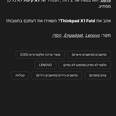
מפתיע.
אהב את
Thinkpad X1 Fold
? השאירו את דעתכם בתגובות!
מקור:
Lenovo
,
Engadget
,
הסף
;
מחשבים (מחשבים אישיים)
מוצרי צריכה אלקטרוניים (CES)
גלקסי לא נפרק (סמסונג לא נפרק)
LENOVO
צגים (מסכים)
מחשבים ניידים (מחשבים ניידים)
טבליות