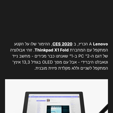
Lenovo
A
הכריז, ב
CES 2020
, ההימור שלו על הקטע
המתקפל עם המחברת
Thinkpad X1 Fold
. זוהי אבולוציה
של דגם ה-PC "2 ב-1" שאנחנו כבר מכירים - מחשב נייד
וטאבלט היברידי - אבל עם מסך OLED בגודל 13,3 אינץ'
המתקפל לשניים וללא מקלדת פיזית מובנית.