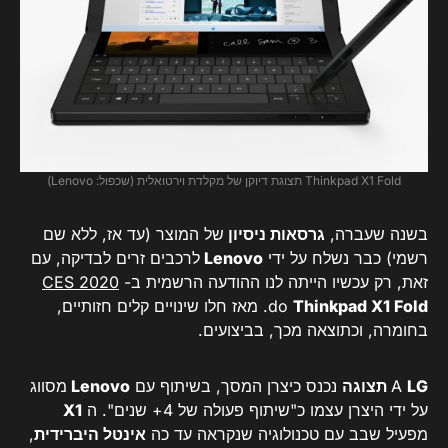
Thinkpad X1 Fold תצוגת דיוקן של מקלדת וירטואלית (שכפול: Lenovo)
בשנה שעברה,
גרסאות ניסיון
של המוצר (עד אז, ללא שם
רשמי) כבר נשלח על ידי
Lenovo
לרכבים זרים לבדיקה, עם
זאת, רק עכשיו הייתה לנו ההודעה הרשמית ב-
CES 2020
Thinkpad X1 Fold
do
. מאז חלו שינויים קלים חזותיים,
בחומרה, וכתוצאה מכך, בביצועים.
LG תצוגה
A
נכנס כיצרן המסך, בשיתוף עם
Lenovo
מסווג
על ידי היצרן עצמו כ"שיתוף פעולה של 4+ שנים". ה
X1
מפעיל שבב עם טכנולוגיה שנקראה עד כה
אינטל היברידית
,