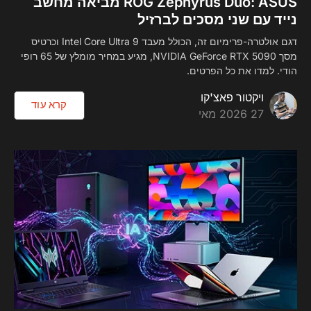
ROG Zephyrus Duo: ASUS מביאה מחשב
נייד עם שני מסכים לברזיל
דגם אולטרה-פרימיום זה, הכולל מעבד Intel Core Ultra 9 וכרטיס
מסך NVIDIA GeForce RTX 5090, מגיע במחיר מומלץ של 65 רופי
הודי. למדו את כל הפרטים.
ויקטור פאצ'קו
קרא עוד
27 2026 מאי