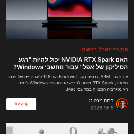
מכשירי חשמל
חדשות
האם NVIDIA RTX Spark יכול להיות "רגע
הסיליקון של אפל" עבור מחשבי Windows?
עם מעבד ARM, כרטיס מסך Blackwell ועד 128 ג'יגה-בייט של זיכרון
מאוחד, RTX Spark מנסה להביא את מחשבי Windows לרמת
האינטגרציה המצויה במחשבי Mac.
ברונו מרטינז
קרא עוד
5 יוני 2026